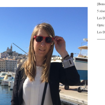
[Bons
5 rés
Les D
Optic
Les D