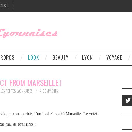
SES !
PROPOS
LOOK
BEAUTY
LYON
VOYAGE
CT FROM MARSEILLE !
LES PETITES LYONNAISES
4 COMMENTS
cle, je vous parlais d’un look shooté à Marseille. Le voici!
pas mal de fous rires !