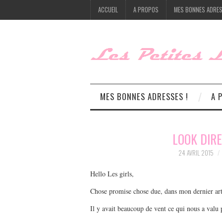
ACCUEIL
A PROPOS
MES BONNES ADRES
MES BONNES ADRESSES !
A 
LOOK DIRE
24 AVRIL 2015
Hello Les girls,
Chose promise chose due, dans mon dernier arti
Il y avait beaucoup de vent ce qui nous a valu 