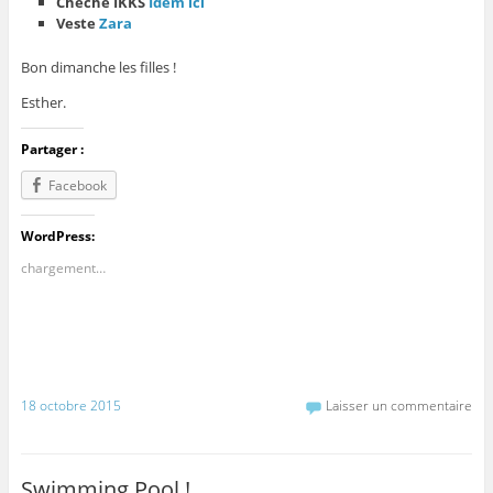
Chèche IKKS
Idem ici
Veste
Zara
Bon dimanche les filles !
Esther.
Partager :
Facebook
WordPress:
chargement…
18 octobre 2015
Laisser un commentaire
Swimming Pool !