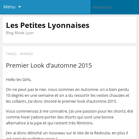
Menu
Les Petites Lyonnaises
Blog Mode Lyon
TAG(S) :
MANGO
Premier Look d’automne 2015
Hello les Girls,
On ne peut pas le nier, nous sommes en Automne. on a bien perdu
10 degrés en une semaine et on a du ressortir les vestes chaudes et
les collants. J’ai donc shooté le premier look d’automne 2015.
Vous commencez à me connaitre, j’ai une passion pour les shorts; été
comme hiver j’adore porter des shorts qui sont une bonne
alternative à la jupe et qui restent très féminins.
J’en ai donc déniché un nouveau sur le site de la Redoute, en plus il
est orné de paillettes roses !