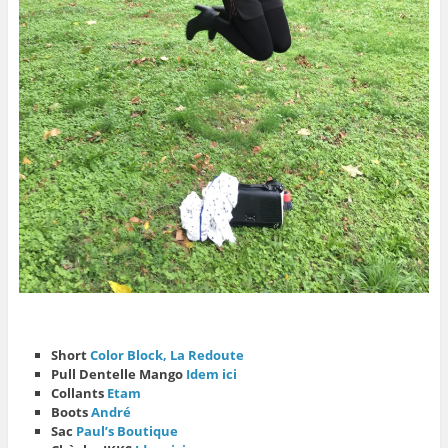
Short
Color Block, La Redoute
Pull Dentelle Mango
Idem ici
Collants
Etam
Boots
André
Sac
Paul’s Boutique