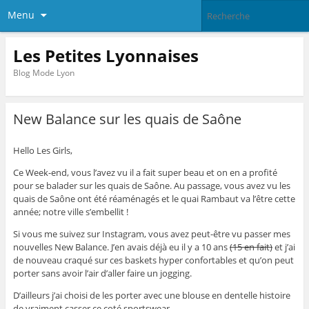
Menu
Les Petites Lyonnaises
Blog Mode Lyon
New Balance sur les quais de Saône
Hello Les Girls,
Ce Week-end, vous l’avez vu il a fait super beau et on en a profité
pour se balader sur les quais de Saône. Au passage, vous avez vu les
quais de Saône ont été réaménagés et le quai Rambaut va l’être cette
année; notre ville s’embellit !
Si vous me suivez sur Instagram, vous avez peut-être vu passer mes
nouvelles New Balance. J’en avais déjà eu il y a 10 ans
(15 en fait)
et j’ai
de nouveau craqué sur ces baskets hyper confortables et qu’on peut
porter sans avoir l’air d’aller faire un jogging.
D’ailleurs j’ai choisi de les porter avec une blouse en dentelle histoire
de vraiment casser ce coté sportswear.