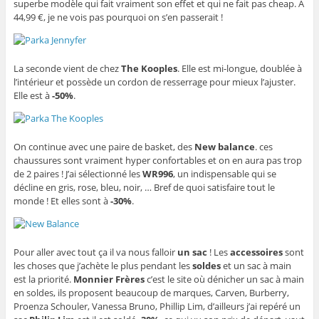
superbe modèle qui fait vraiment son effet et qui ne fait pas cheap. A
44,99 €, je ne vois pas pourquoi on s’en passerait !
La seconde vient de chez
The Kooples
. Elle est mi-longue, doublée à
l’intérieur et possède un cordon de resserrage pour mieux l’ajuster.
Elle est à
-50%
.
On continue avec une paire de basket, des
New balance
. ces
chaussures sont vraiment hyper confortables et on en aura pas trop
de 2 paires ! J’ai sélectionné les
WR996
, un indispensable qui se
décline en gris, rose, bleu, noir, … Bref de quoi satisfaire tout le
monde ! Et elles sont à
-30%
.
Pour aller avec tout ça il va nous falloir
un sac
! Les
accessoires
sont
les choses que j’achète le plus pendant les
soldes
et un sac à main
est la priorité.
Monnier Frères
c’est le site où dénicher un sac à main
en soldes, ils proposent beaucoup de marques, Carven, Burberry,
Proenza Schouler, Vanessa Bruno, Phillip Lim, d’ailleurs j’ai repéré un