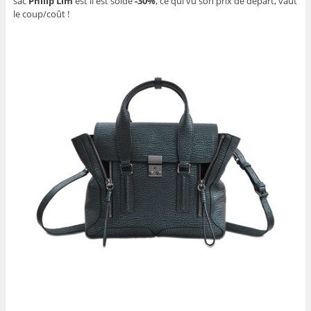
sac
Philip Lim
est il est soldé
-30%
, ce qui vu son prix de départ, vaut
le coup/coût !