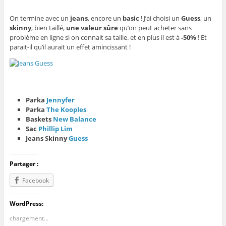
On termine avec un
jeans
, encore un
basic
! J’ai choisi un
Guess
, un
skinny
, bien taillé,
une valeur sûre
qu’on peut acheter sans
problème en ligne si on connait sa taille. et en plus il est à
-50%
! Et
parait-il qu’il aurait un effet amincissant !
Parka
Jennyfer
Parka
The Kooples
Baskets
New Balance
Sac
Phillip Lim
Jeans Skinny
Guess
Partager :
Facebook
WordPress:
chargement…