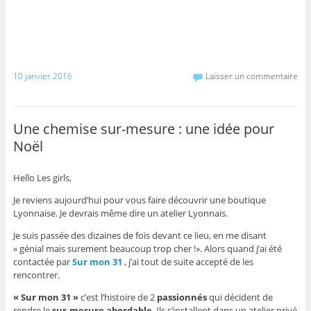
10 janvier 2016
Laisser un commentaire
Une chemise sur-mesure : une idée pour
Noël
Hello Les girls,
Je reviens aujourd’hui pour vous faire découvrir une boutique
Lyonnaise. Je devrais même dire un atelier Lyonnais.
Je suis passée des dizaines de fois devant ce lieu, en me disant
« génial mais surement beaucoup trop cher !». Alors quand j’ai été
contactée par
Sur mon 31
, j’ai tout de suite accepté de les
rencontrer.
« Sur mon 31 »
c’est l’histoire de 2
passionnés
qui décident de
rendre le
sur-mesure abordable
. Ils s’installent dans un atelier privé