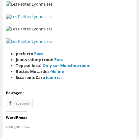
perfecto
Zara
Jeans skinny troué
Zara
Top pailletté
Only sur Monshowroom
Bottes Motardes
Méline
Escarpins Zara
Idem ici
Partager :
Facebook
WordPress:
chargement…