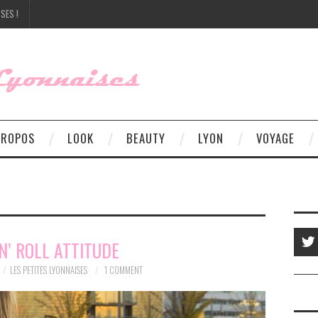
SES !
PROPOS
LOOK
BEAUTY
LYON
VOYAGE
N’ ROLL ATTITUDE
LES PETITES LYONNAISES
1 COMMENT