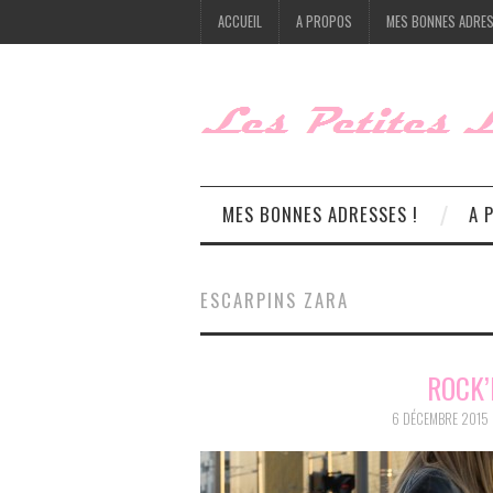
ACCUEIL
A PROPOS
MES BONNES ADRES
MES BONNES ADRESSES !
A 
ESCARPINS ZARA
ROCK’
6 DÉCEMBRE 2015