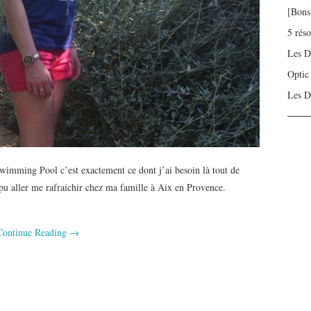
[Bons
5 rés
Les D
Optic
Les D
s: Swimming Pool c’est exactement ce dont j’ai besoin là tout de
 pu aller me rafraichir chez ma famille à Aix en Provence.
Continue Reading
→