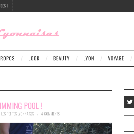
SES !
PROPOS
LOOK
BEAUTY
LYON
VOYAGE
IMMING POOL !
LES PETITES LYONNAISES
4 COMMENTS