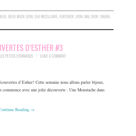
BLOG
,
BLOG MODE LYON
,
EAU MICELLAIRE
,
FURTERER
,
LYON
,
MAL DIOR
,
OKARA
,
UVERTES D’ESTHER #3
LES PETITES LYONNAISES
LEAVE A COMMENT
découvertes d’Esther! Cette semaine nous allons parler bijoux,
 On commence avec une jolie découverte : Une Moustache dans
Continue Reading
→