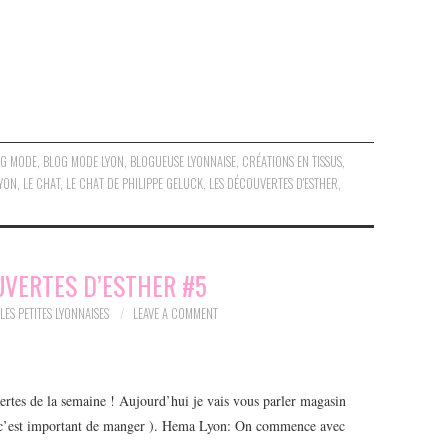
OG MODE
,
BLOG MODE LYON
,
BLOGUEUSE LYONNAISE
,
CRÉATIONS EN TISSUS
,
YON
,
LE CHAT
,
LE CHAT DE PHILIPPE GELUCK
,
LES DÉCOUVERTES D'ESTHER
,
UVERTES D’ESTHER #5
LES PETITES LYONNAISES
LEAVE A COMMENT
vertes de la semaine ! Aujourd’hui je vais vous parler magasin
ui c’est important de manger ). Hema Lyon: On commence avec