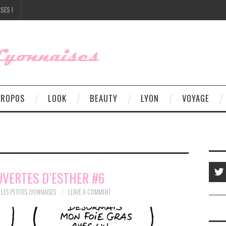
SES !
PROPOS
LOOK
BEAUTY
LYON
VOYAGE
UVERTES D’ESTHER #6
LES PETITES LYONNAISES
LEAVE A COMMENT