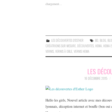
chargement…
LES DÉCOUVERTES D'ESTHER
BD
,
BLOG
,
BL
CRÉATRIONS SUR MESURE
,
DÉCOUVERTES
,
HEMA
,
HEMA L
VERNIS
,
VERNIS À OBLE
,
VERNIS HEMA
LES DÉCO
16 DÉCEMBRE 2015
Hello les girls, Nouvel article avec mes décou
lyonnais, déception internet et bouffe (ben o