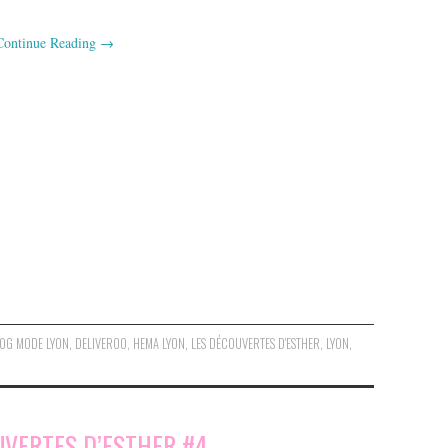
Continue Reading
→
OG MODE LYON
,
DELIVEROO
,
HEMA LYON
,
LES DÉCOUVERTES D'ESTHER
,
LYON
,
UVERTES D’ESTHER #4