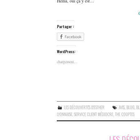
Hema, oui ça y est…
Partager :
Facebook
WordPress:
chargement…
LES DÉCOUVERTES D'ESTHER
AVIS
,
BLOG
,
BL
LYONNAISE
,
SERVICE CLIENT MÉDIOCRE
,
THE COOPTES
LES DÉCO