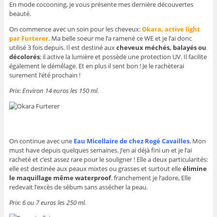
En mode cocooning, je vous présente mes dernière découvertes
beauté.
On commence avec un soin pour les cheveux:
O
k
ara, active light
par Furterer
. Ma belle soeur me l’a ramené ce WE et je l’ai donc
utilisé 3 fois depuis. Il est destiné aux
cheveux méchés, balayés ou
décolorés
; il active la lumière et possède une protection UV. Il facilite
également le démêlage. Et en plus il sent bon ! Je le rachèterai
surement l’été prochain !
Prix: Environ 14 euros les 150 ml.
On continue avec une
Eau Micellaire de chez Rogé Cavailles
. Mon
must have depuis quelques semaines. J’en ai déjà fini un et je l’ai
racheté et c’est assez rare pour le souligner ! Elle a deux particularités:
elle est destinée aux peaux mixtes ou grasses et surtout elle
élimine
le maquillage même waterproof
. franchement je l’adore, Elle
redevait l’excès de sébum sans assécher la peau.
Prix: 6 ou 7 euros les 250 ml.