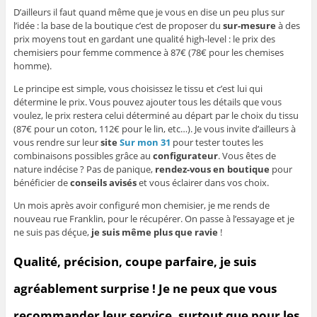
D’ailleurs il faut quand même que je vous en dise un peu plus sur
l’idée : la base de la boutique c’est de proposer du
sur-mesure
à des
prix moyens tout en gardant une qualité high-level : le prix des
chemisiers pour femme commence à 87€ (78€ pour les chemises
homme).
Le principe est simple, vous choisissez le tissu et c’est lui qui
détermine le prix. Vous pouvez ajouter tous les détails que vous
voulez, le prix restera celui déterminé au départ par le choix du tissu
(87€ pour un coton, 112€ pour le lin, etc…). Je vous invite d’ailleurs à
vous rendre sur leur
site
Sur mon 31
pour tester toutes les
combinaisons possibles grâce au
configurateur
. Vous êtes de
nature indécise ? Pas de panique,
rendez-vous en boutique
pour
bénéficier de
conseils avisés
et vous éclairer dans vos choix.
Un mois après avoir configuré mon chemisier, je me rends de
nouveau rue Franklin, pour le récupérer. On passe à l’essayage et je
ne suis pas déçue,
je suis même plus que ravie
!
Qualité, précision, coupe parfaire, je suis
agréablement surprise ! Je ne peux que vous
recommander leur service, surtout que pour les