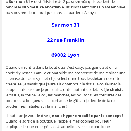
« Sur mon 31 »
c’est l’histoire de 2
passionnés
qui décident de
rendre le
sur-mesure abordable
. Ils s’installent dans un atelier privé
puis ouvrent leur boutique dans le quartier d’Ainay :
Sur mon 31
22 rue Franklin
69002 Lyon
Quand on rentre dans la boutique, c’est cosy, pas guindé et on a
envie d’y rester. Camille et Mathilde me proposent de me réaliser une
chemise donc on s’y met et je sélectionne tous les
détails
de cette
chemise
. Je savais que j’aurais à opter pour le tissu, la couleur et la
coupe mais pas que je pourrais ajouter autant de détails !
Je choisi
:
le tissus, la coupe, le col, les manches, les boutons, les coutures des
boutons, la longueur, … et cerise sur le gâteau je décide de faire
broder mes initiales sur la manche !
Il faut que je vous le dise :
je suis hyper emballée par le concept
!
Quand je sors de la boutique, j’appelle mes copines pour leur
expliquer l’expérience géniale à laquelle je viens de participer.