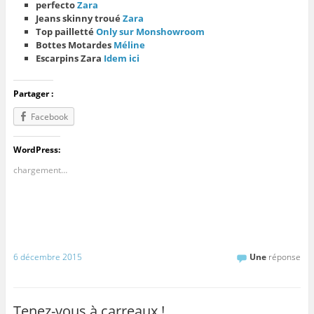
perfecto
Zara
Jeans skinny troué
Zara
Top pailletté
Only sur Monshowroom
Bottes Motardes
Méline
Escarpins Zara
Idem ici
Partager :
Facebook
WordPress:
chargement…
6 décembre 2015
Une
réponse
Tenez-vous à carreaux !