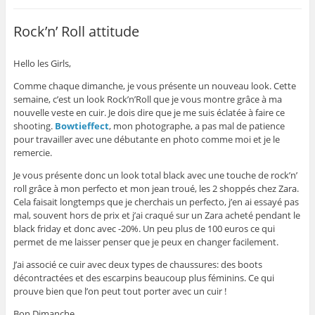
Rock’n’ Roll attitude
Hello les Girls,
Comme chaque dimanche, je vous présente un nouveau look. Cette
semaine, c’est un look Rock’n’Roll que je vous montre grâce à ma
nouvelle veste en cuir. Je dois dire que je me suis éclatée à faire ce
shooting.
Bowtieffect
, mon photographe, a pas mal de patience
pour travailler avec une débutante en photo comme moi et je le
remercie.
Je vous présente donc un look total black avec une touche de rock’n’
roll grâce à mon perfecto et mon jean troué, les 2 shoppés chez Zara.
Cela faisait longtemps que je cherchais un perfecto, j’en ai essayé pas
mal, souvent hors de prix et j’ai craqué sur un Zara acheté pendant le
black friday et donc avec -20%. Un peu plus de 100 euros ce qui
permet de me laisser penser que je peux en changer facilement.
J’ai associé ce cuir avec deux types de chaussures: des boots
décontractées et des escarpins beaucoup plus féminins. Ce qui
prouve bien que l’on peut tout porter avec un cuir !
Bon Dimanche.